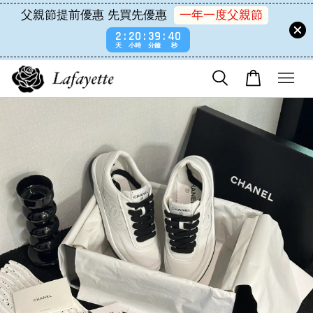
父親節提前優惠 先買先優惠
一年一度父親節
2
20
39
39
天
小時
分鐘
秒