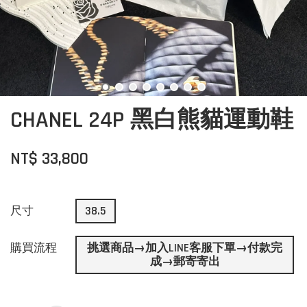
CHANEL 24P 黑白熊貓運動鞋
NT$ 33,800
尺寸
38.5
購買流程
挑選商品→加入LINE客服下單→付款完
成→郵寄寄出