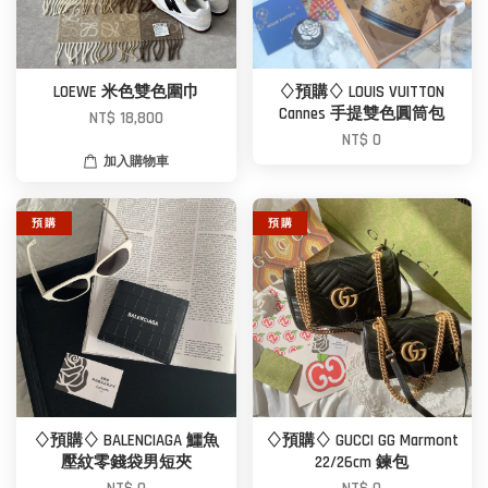
LOEWE 米色雙色圍巾
♢預購♢ LOUIS VUITTON
Cannes 手提雙色圓筒包
NT$ 18,800
NT$ 0
加入購物車
預 購
預 購
♢預購♢ BALENCIAGA 鱷魚
♢預購♢ GUCCI GG Marmont
壓紋零錢袋男短夾
22/26cm 鍊包