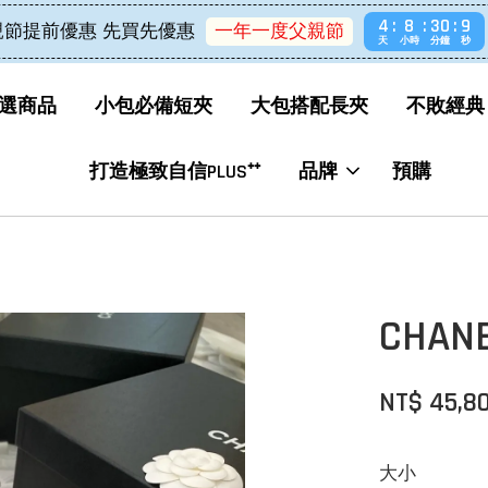
4
8
30
9
親節提前優惠 先買先優惠
一年一度父親節
天
小時
分鐘
秒
選商品
小包必備短夾
大包搭配長夾
不敗經典
打造極致自信PLUS⁺⁺
品牌
預購
CHA
NT$ 45,8
大小