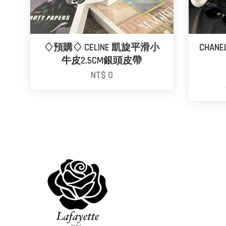
♢預購♢ CELINE 凱旋平滑小
CHAN
牛皮2.5CM銀頭皮帶
NT$ 0