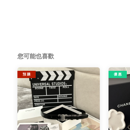
您可能也喜歡
預 購
優 惠