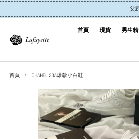
父
首頁
現貨
男生精
›
首頁
CHANEL 23A爆款小白鞋