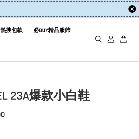
 熱搜包款
必BUY精品服飾
NEL 23A爆款小白鞋
00