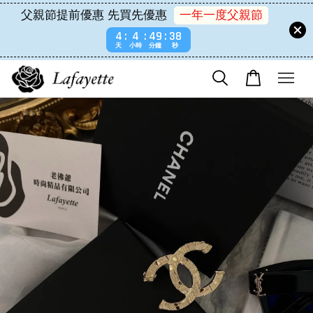
父親節提前優惠 先買先優惠
一年一度父親節
4
4
49
38
天
小時
分鐘
秒