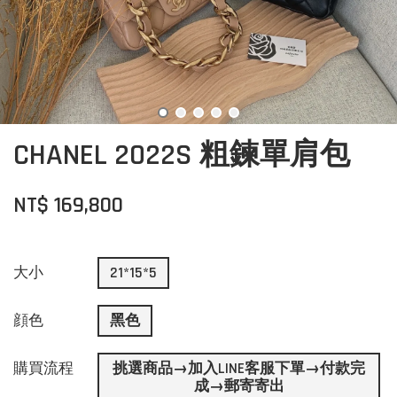
CHANEL 2022S 粗鍊單肩包
NT$ 169,800
大小
21*15*5
顔色
黑色
購買流程
挑選商品→加入LINE客服下單→付款完
成→郵寄寄出