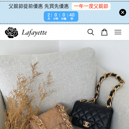
父親節提前優惠 先買先優惠
一年一度父親節
2
0
0
40
天
小時
分鐘
秒