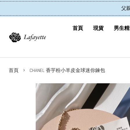
父
首頁
現貨
男生精
›
首頁
CHANEL 香芋粉小羊皮金球迷你鍊包