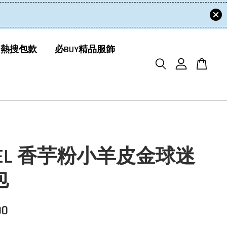
 熱搜包款
必BUY精品服飾
NEL 香芋粉小羊皮金球迷
包
00