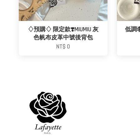
♢預購♢ 限定款❣️MIUMIU 灰
低調奢華
色帆布皮革中號後背包
NT$ 0