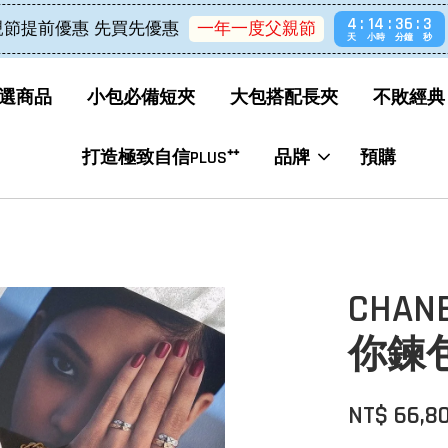
4
14
36
3
親節提前優惠 先買先優惠
一年一度父親節
天
小時
分鐘
秒
選商品
小包必備短夾
大包搭配長夾
不敗經典
打造極致自信PLUS⁺⁺
品牌
預購
CHA
你鍊
NT$ 66,8