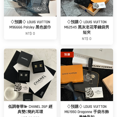
♢預購♢ LOUIS VUITTON
♢預購♢ LOUIS VUITTON
M96666 Paisley 黑色披巾
M62545 黑灰老花零錢袋男
短夾
NT$ 0
NT$ 0
預 購
低調奢華💫 CHANEL 26P 經
♢預購♢ LOUIS VUITTON
典雙C簡約耳環
M61950 Dragonne 手袋吊飾