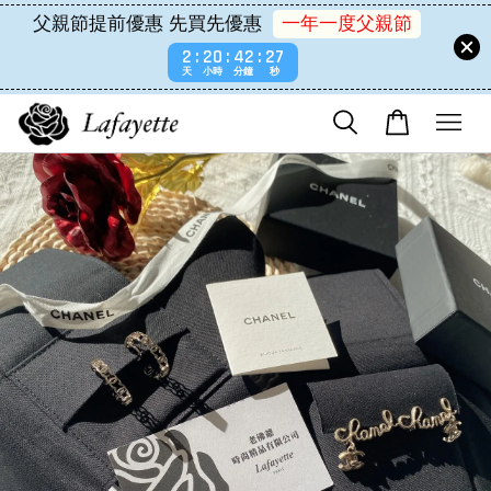
父親節提前優惠 先買先優惠
一年一度父親節
2
20
42
26
天
小時
分鐘
秒