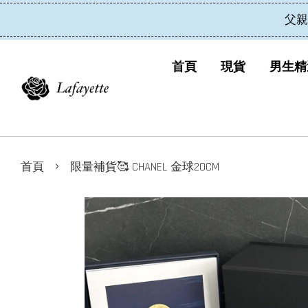
父親
首頁
現貨
男生精
›
首頁
限量補貨🥰 CHANEL 金球20CM