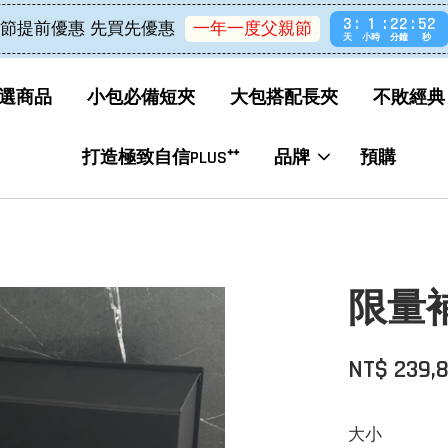
3
1
22
52
節提前優惠 先買先優惠
一年一度父親節
天
小時
分鐘
秒
選商品
小包必備短夾
大包搭配長夾
不敗經典
打造極致自信PLUS⁺⁺
品牌
預購
限量補
NT$ 239,
大小