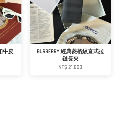
形暗釦牛皮
BURBERRY 經典菱格紋直式拉
鏈長夾
NT$ 21,800