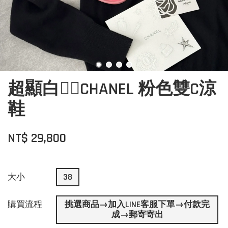
超顯白👍🏻CHANEL 粉色雙C涼
鞋
NT$ 29,800
大小
38
購買流程
挑選商品→加入LINE客服下單→付款完
成→郵寄寄出