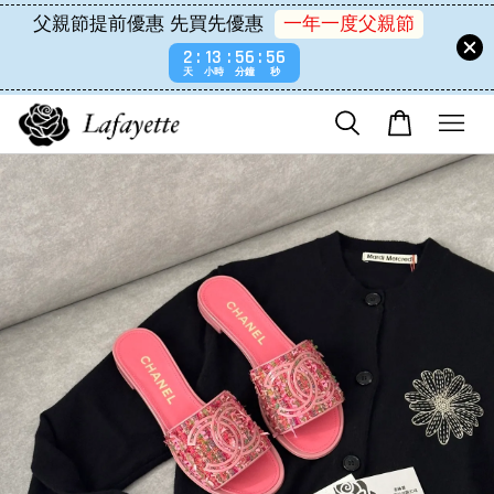
父親節提前優惠 先買先優惠
一年一度父親節
2
13
56
56
天
小時
分鐘
秒