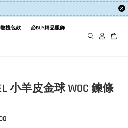
 熱搜包款
必BUY精品服飾
NEL 小羊皮金球 WOC 鍊條
800