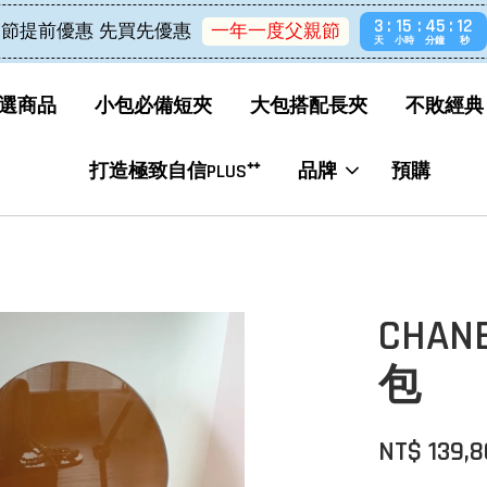
3
15
45
12
節提前優惠 先買先優惠
一年一度父親節
天
小時
分鐘
秒
選商品
小包必備短夾
大包搭配長夾
不敗經典
打造極致自信PLUS⁺⁺
品牌
預購
CHA
包
NT$ 139,