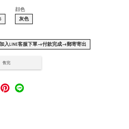
顔色
5
灰色
加入LINE客服下單→付款完成→郵寄寄出
售完