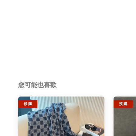
您可能也喜歡
預 購
預 購