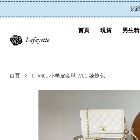
父親
首頁
現貨
男生精
›
首頁
CHANEL 小羊皮金球 WOC 鍊條包