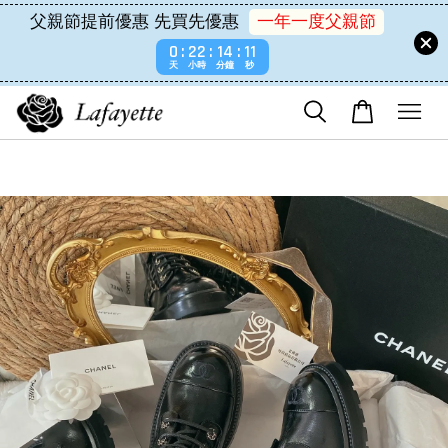
父親節提前優惠 先買先優惠
一年一度父親節
0
22
14
11
天
小時
分鐘
秒