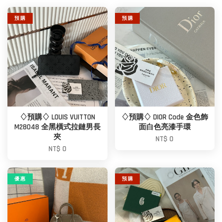
預 購
預 購
♢預購♢ LOUIS VUITTON
♢預購♢ DIOR Code 金色飾
M28048 全黑橫式拉鏈男長
面白色亮漆手環
夾
NT$ 0
NT$ 0
優 惠
預 購