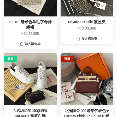
LOEWE 淺米色羊毛字母針
Goyard Grenelle 護照夾
織帽
NT$ 33,800
NT$ 14,500
加入購物車
加入購物車
優 惠
預 購
ALEXANDER MCQUEEN
♢預購♢ 100週年代表色✨
SNEAKER 厚底白鞋
Hermès Birkin 25 Rouge H 愛