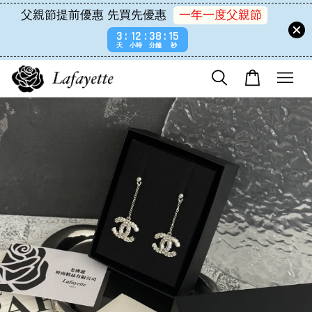
父親節提前優惠 先買先優惠
一年一度父親節
3
12
38
15
天
小時
分鐘
秒