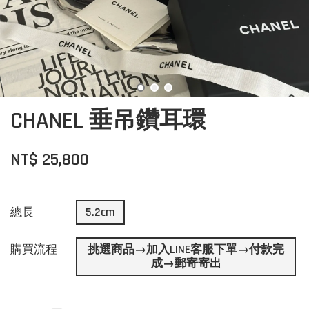
CHANEL 垂吊鑽耳環
NT$ 25,800
總長
5.2cm
購買流程
挑選商品→加入LINE客服下單→付款完
成→郵寄寄出