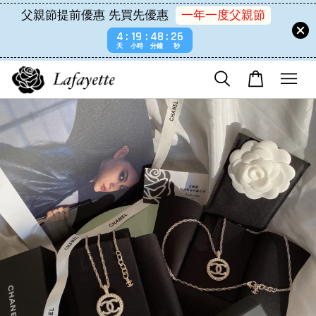
父親節提前優惠 先買先優惠
一年一度父親節
4
19
48
25
天
小時
分鐘
秒