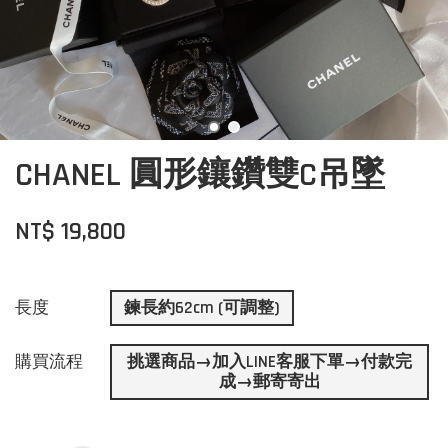
CHANEL 圓形鑲鑽雙C吊墜
NT$ 19,800
長度
鍊長約62cm (可調整)
購買流程
挑選商品→加入LINE客服下單→付款完
成→郵寄寄出