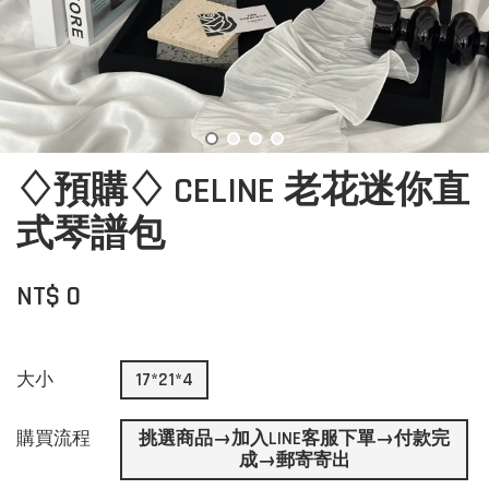
♢預購♢ CELINE 老花迷你直
式琴譜包
NT$ 0
大小
17*21*4
購買流程
挑選商品→加入LINE客服下單→付款完
成→郵寄寄出