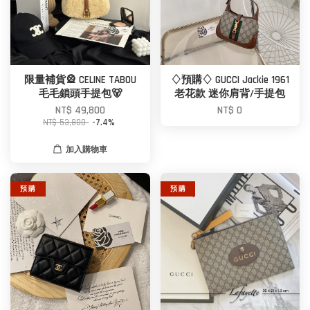
限量補貨🎡 CELINE TABOU
♢預購♢ GUCCI Jackie 1961
毛毛鎖頭手提包🐻
老花款 迷你肩背/手提包
NT$ 49,800
NT$ 0
NT$ 53,800
-7.4%
加入購物車
預 購
預 購