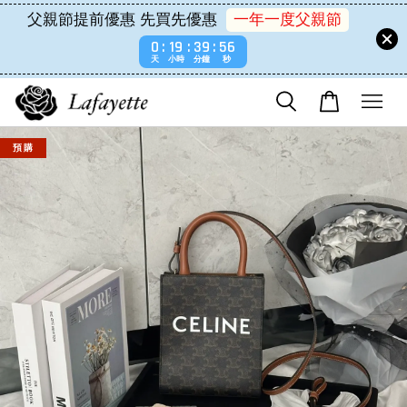
父親節提前優惠 先買先優惠
一年一度父親節
0
19
39
56
天
小時
分鐘
秒
預 購