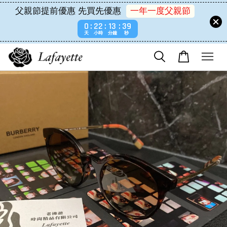
父親節提前優惠 先買先優惠
一年一度父親節
0
22
13
39
天
小時
分鐘
秒