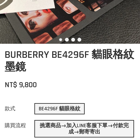
BURBERRY BE4296F 貓眼格紋
墨鏡
NT$ 9,800
款式
BE4296F 貓眼格紋
購買流程
挑選商品→加入LINE客服下單→付款完
成→郵寄寄出