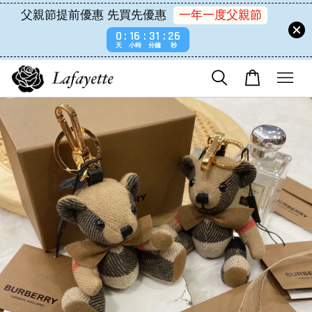
父親節提前優惠 先買先優惠
一年一度父親節
0
16
31
26
天
小時
分鐘
秒