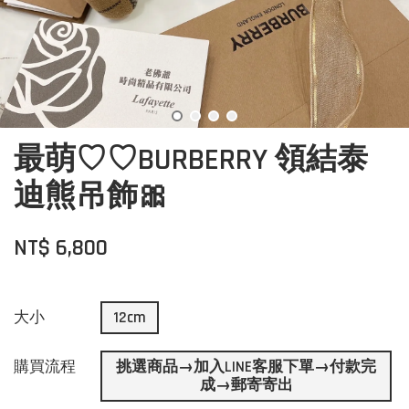
最萌♡︎♡︎BURBERRY 領結泰
迪熊吊飾🎀
NT$ 6,800
大小
12cm
購買流程
挑選商品→加入LINE客服下單→付款完
成→郵寄寄出