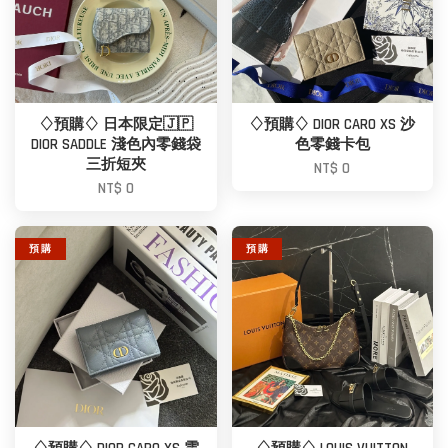
♢預購♢ 日本限定🇯🇵
♢預購♢ DIOR CARO XS 沙
DIOR SADDLE 淺色內零錢袋
色零錢卡包
三折短夾
NT$ 0
NT$ 0
預 購
預 購