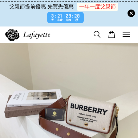
父親節提前優惠 先買先優惠
一年一度父親節
3
21
28
28
天
小時
分鐘
秒