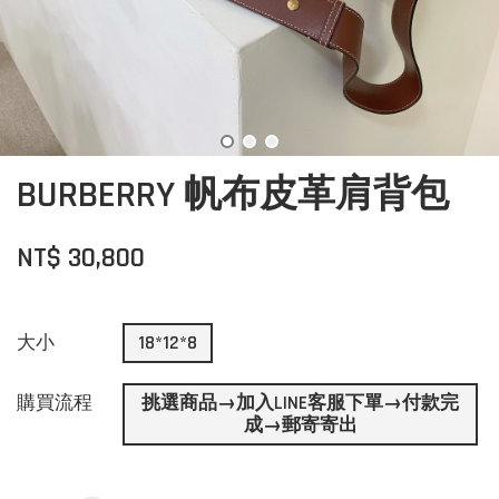
BURBERRY 帆布皮革肩背包
NT$ 30,800
大小
18*12*8
購買流程
挑選商品→加入LINE客服下單→付款完
成→郵寄寄出