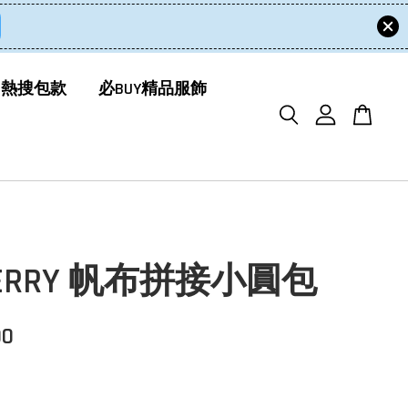
 熱搜包款
必BUY精品服飾
BERRY 帆布拼接小圓包
00