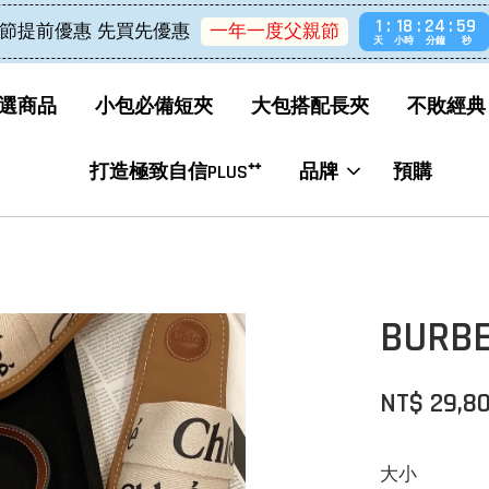
1
18
24
59
節提前優惠 先買先優惠
一年一度父親節
天
小時
分鐘
秒
選商品
小包必備短夾
大包搭配長夾
不敗經典
打造極致自信PLUS⁺⁺
品牌
預購
BUR
NT$ 29,8
大小