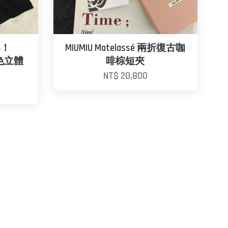
架！
MIUMIU Matelassé 兩折復古咖
黑色立體
啡棕短夾
NT$ 20,800