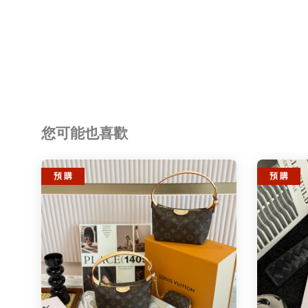
您可能也喜歡
預 購
預 購