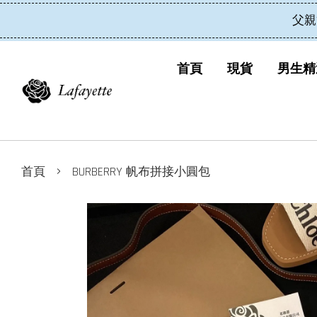
父親
首頁
現貨
男生精
›
首頁
BURBERRY 帆布拼接小圓包