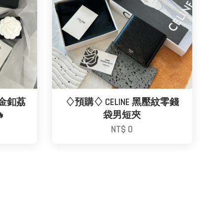
色淡金釦荔
♢預購♢ CELINE 黑壓紋零錢

袋男短夾
NT$ 0