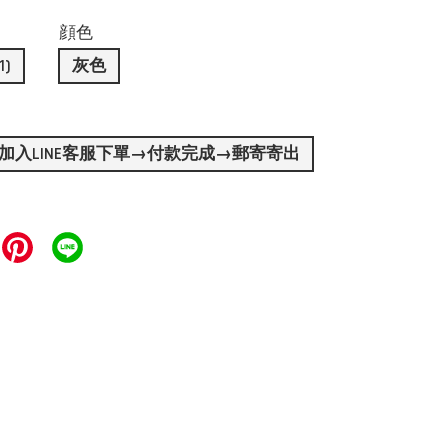
顔色
1)
灰色
加入LINE客服下單→付款完成→郵寄寄出