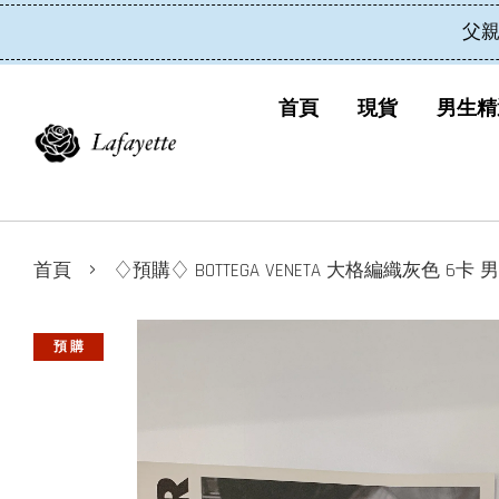
父親
首頁
現貨
男生精
›
首頁
♢預購♢ BOTTEGA VENETA 大格編織灰色 6卡 
預 購