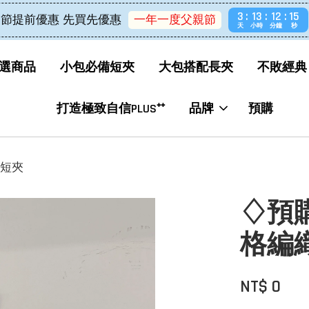
3
13
12
14
節提前優惠 先買先優惠
一年一度父親節
天
小時
分鐘
秒
選商品
小包必備短夾
大包搭配長夾
不敗經典
打造極致自信PLUS⁺⁺
品牌
預購
男短夾
♢預購♢
格編織
NT$ 0