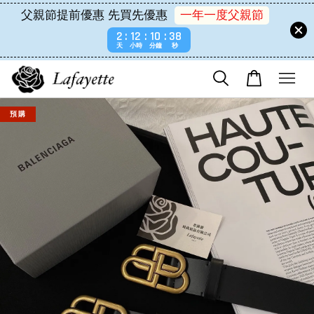
父親節提前優惠 先買先優惠
一年一度父親節
2
12
10
38
天
小時
分鐘
秒
預 購