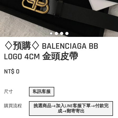
♢預購♢ BALENCIAGA BB
LOGO 4CM 金頭皮帶
NT$ 0
尺寸
私訊客服
購買流程
挑選商品→加入LINE客服下單→付款完
成→郵寄寄出