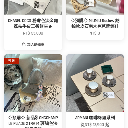
CHANEL COCO 粉膚色淡金釦
♢預購♢ MIUMIU Ruches 納
荔枝牛皮三折短夾🔥
帕軟皮石南木色芭蕾舞鞋
NT$ 35,000
NT$ 0
加入購物車
預 購
♢預購♢ 新品🎖️LONGCHAMP
ARMANI 咖啡杯組系列
LE PLIAGE XTRA M 斑鳩色法
從
NT$ 12,900
起