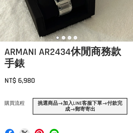
ARMANI AR2434休閒商務款
手錶
NT$ 6,980
購買流程
挑選商品→加入LINE客服下單→付款完
成→郵寄寄出