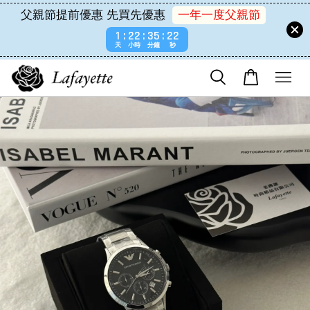
父親節提前優惠 先買先優惠
一年一度父親節
1
22
35
22
天
小時
分鐘
秒