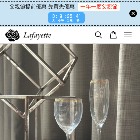
父親節提前優惠 先買先優惠
一年一度父親節
3
9
25
41
天
小時
分鐘
秒