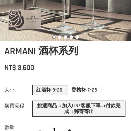
ARMANI 酒杯系列
NT$ 3,600
大小
紅酒杯 8*20
香檳杯 7*25
購買流程
挑選商品→加入LINE客服下單→付款完
成→郵寄寄出
數量
-
+