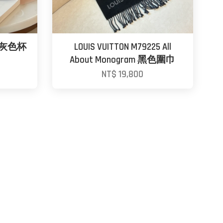
24 灰色杯
LOUIS VUITTON M79225 All
About Monogram 黑色圍巾
NT$ 19,800