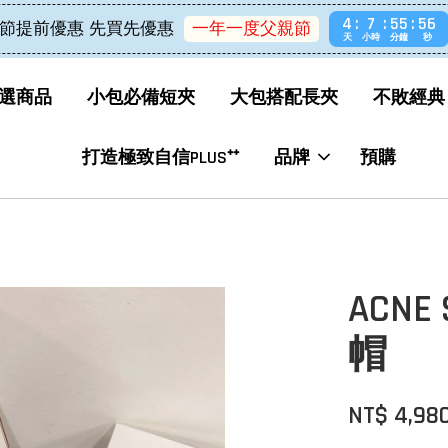
4
7
55
56
節提前優惠 先買先優惠
一年一度父親節
天
小時
分鐘
秒
選商品
小包必備短夾
大包搭配長夾
不敗經典
打造極致自信PLUS⁺⁺
品牌
預購
ACNE
帽
NT$ 4,98