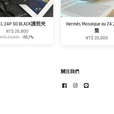
EL 24P SO BLACK護照夾
Hermès Mosaique au 
盤
NT$ 26,800
NT$ 33,800
-20.7%
NT$ 20,800
關注我們
Facebook
Instagram
Line