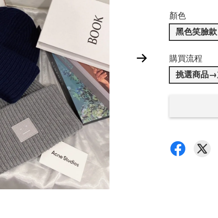
顏色
黑色笑臉款
購買流程
挑選商品→