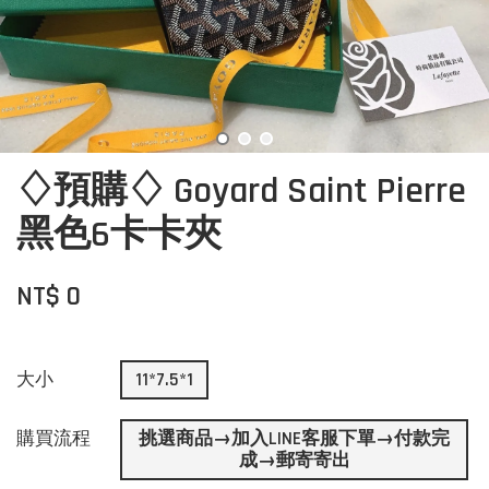
♢預購♢ Goyard Saint Pierre
黑色6卡卡夾
NT$ 0
大小
11*7.5*1
購買流程
挑選商品→加入LINE客服下單→付款完
成→郵寄寄出