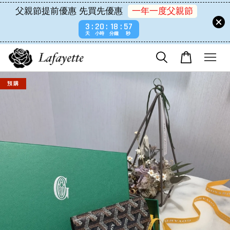
父親節提前優惠 先買先優惠
一年一度父親節
3
20
18
56
天
小時
分鐘
秒
預 購