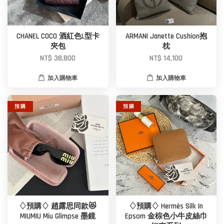
CHANEL COCO 酒紅色L型卡
ARMANI Janette Cushion抱
夾包
枕
NT$ 38,800
NT$ 14,100
加入購物車
加入購物車
預 購
預 購
♢預購♢ 趙露思同款😻
♢預購♢ Hermès Silk In
MIUMIU Miu Glimpse 墨鏡
Epsom 金棕色小牛皮絲巾