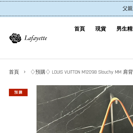
父親
首頁
現貨
男生精
›
首頁
♢預購♢ LOUIS VUITTON M12098 Slouchy MM 肩
預 購