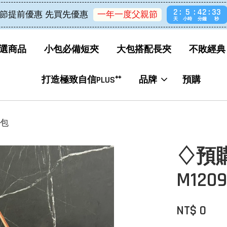
2
5
42
33
節提前優惠 先買先優惠
一年一度父親節
天
小時
分鐘
秒
選商品
小包必備短夾
大包搭配長夾
不敗經典
打造極致自信PLUS⁺⁺
品牌
預購
背包
♢預購♢
M120
NT$ 0