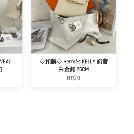
 VEAU
♢預購♢ Hermès KELLY 奶昔
釦
白金釦 25CM
NT$ 0