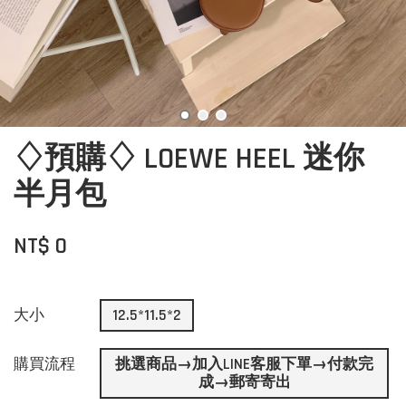
♢預購♢ LOEWE HEEL 迷你
半月包
NT$ 0
大小
12.5*11.5*2
購買流程
挑選商品→加入LINE客服下單→付款完
成→郵寄寄出