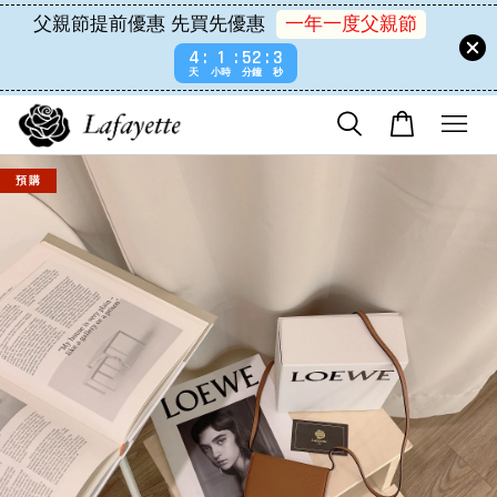
父親節提前優惠 先買先優惠
一年一度父親節
4
1
52
3
天
小時
分鐘
秒
預 購