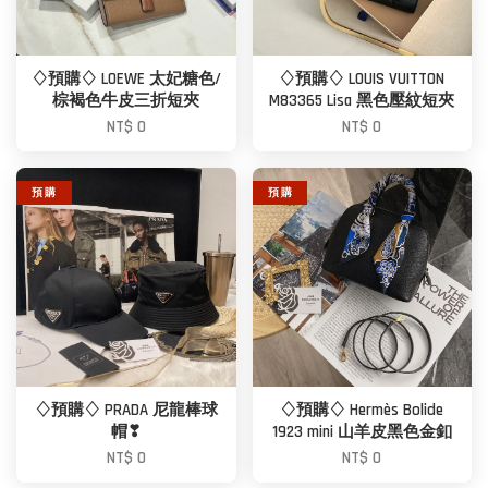
♢預購♢ LOEWE 太妃糖色/
♢預購♢ LOUIS VUITTON
棕褐色牛皮三折短夾
M83365 Lisa 黑色壓紋短夾
NT$ 0
NT$ 0
預 購
預 購
♢預購♢ PRADA 尼龍棒球
♢預購♢ Hermès Bolide
帽❣
1923 mini 山羊皮黑色金釦
NT$ 0
NT$ 0