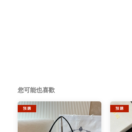
您可能也喜歡
預 購
預 購