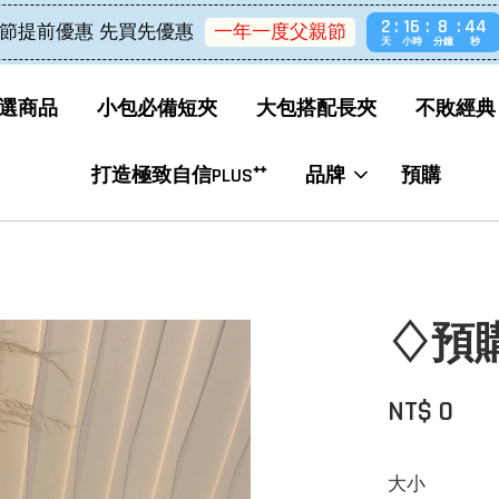
2
16
8
43
節提前優惠 先買先優惠
一年一度父親節
天
小時
分鐘
秒
選商品
小包必備短夾
大包搭配長夾
不敗經典
打造極致自信PLUS⁺⁺
品牌
預購
♢預購♢
NT$ 0
大小