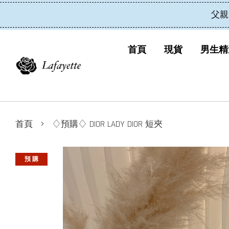
父親
首頁
現貨
男生精
›
首頁
♢預購♢ DIOR LADY DIOR 短夾
預 購