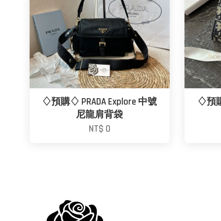
♢預購♢ PRADA Explore 中號
♢預購♢
尼龍肩背袋
NT$ 0