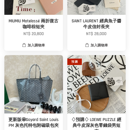
MIUMIU Matelassé 兩折復古
SAINT LAURENT 經典魚子醬
咖啡棕短夾
牛皮信封長夾
NT$ 20,800
NT$ 28,000
加入購物車
加入購物車
預 購
更新版🤩Goyard Saint Louis
♢預購♢ LOEWE PUZZLE 經
PM 灰色托特包附磁吸包夾
典牛皮深灰色零錢袋男短