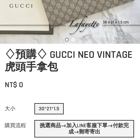
♢預購♢ GUCCI NEO VINTAGE
虎頭手拿包
NT$ 0
大小
30*21*1.5
購買流程
挑選商品→加入LINE客服下單→付款完
成→郵寄寄出