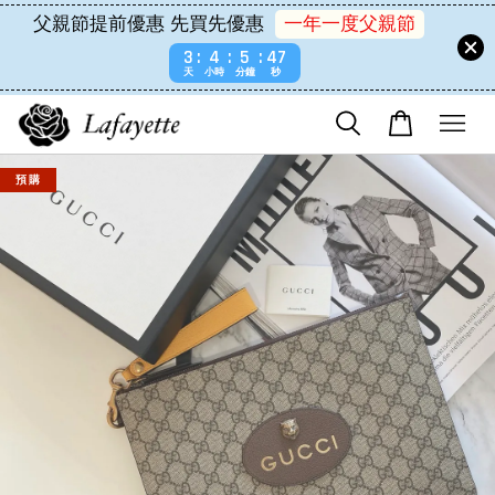
父親節提前優惠 先買先優惠
一年一度父親節
3
4
5
47
天
小時
分鐘
秒
預 購