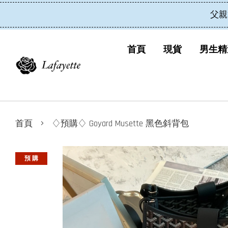
父親
首頁
現貨
男生精
›
首頁
♢預購♢ Goyard Musette 黑色斜背包
預 購