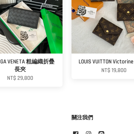
EGA VENETA 粗編織折疊
LOUIS VUITTON Victorine
長夾
NT$ 19,800
NT$ 29,800
關注我們
Facebook
Instagram
Line