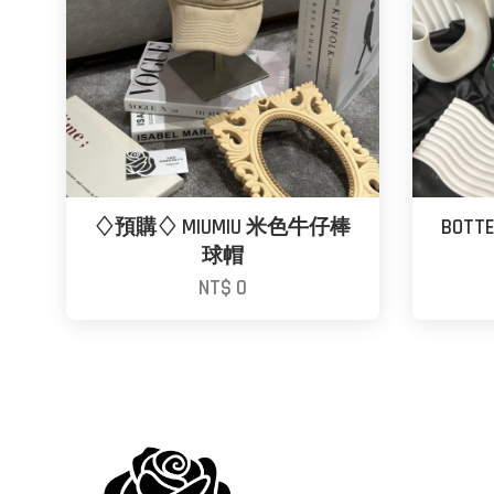
♢預購♢ MIUMIU 米色牛仔棒
BOTT
球帽
NT$ 0