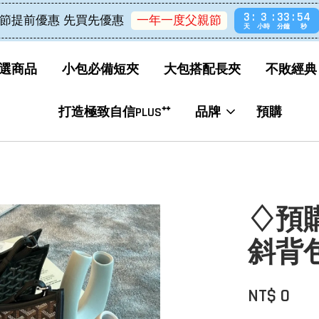
3
3
33
53
節提前優惠 先買先優惠
一年一度父親節
天
小時
分鐘
秒
選商品
小包必備短夾
大包搭配長夾
不敗經典
打造極致自信PLUS⁺⁺
品牌
預購
♢預購♢
斜背
NT$ 0