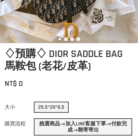
♢預購♢ DIOR SADDLE BAG
馬鞍包 (老花/皮革)
NT$ 0
大小
25.5*20*6.5
購買流程
挑選商品→加入LINE客服下單→付款完
成→郵寄寄出