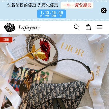
父親節提前優惠 先買先優惠
一年一度父親節
1
10
19
49
天
小時
分鐘
秒
預 購