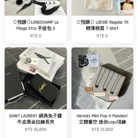
♢預購♢LONGCHAMP Le
♢預購♢ LOEWE Regular fit
Pliage Xtra 手提包 S
輕薄棉質 T-Shirt
NT$ 0
NT$ 0
SAINT LAURENT 經典魚子醬
Hermès Mini Pop H Pendant
牛皮黑金拉鍊長夾
立體簍空 迷你Logo項鍊
NT$ 26,800
NT$ 22,800