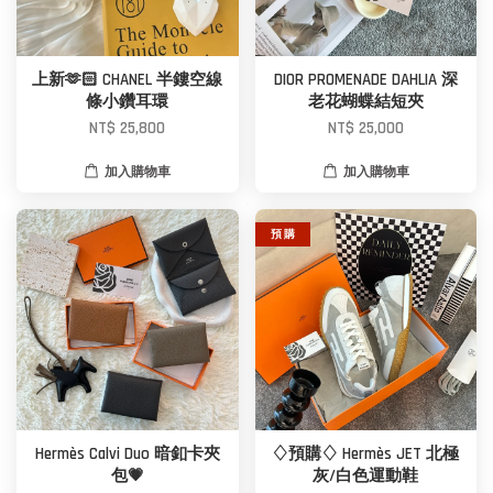
上新🫶🏻 CHANEL 半鏤空線
DIOR PROMENADE DAHLIA 深
條小鑽耳環
老花蝴蝶結短夾
NT$ 25,800
NT$ 25,000
加入購物車
加入購物車
預 購
Hermès Calvi Duo 暗釦卡夾
♢預購♢ Hermès JET 北極
包💗
灰/白色運動鞋