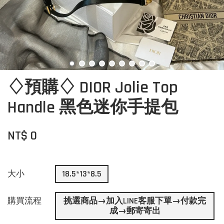
♢預購♢ DIOR Jolie Top
Handle ⿊⾊迷你⼿提包
NT$ 0
大小
18.5*13*8.5
購買流程
挑選商品→加入LINE客服下單→付款完
成→郵寄寄出