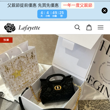
父親節提前優惠 先買先優惠
一年一度父親節
4
4
49
25
天
小時
分鐘
秒
預 購