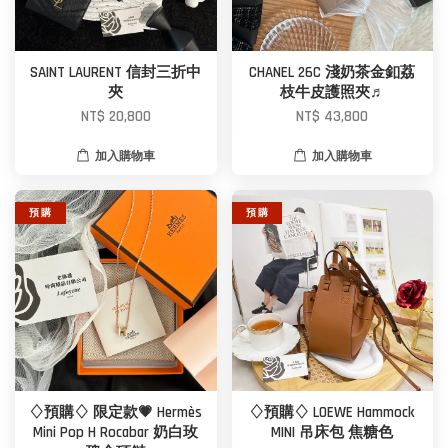
SAINT LAURENT 信封三折中
CHANEL 26C 淺奶茶金釦荔
夾
枝牛皮護照夾♬
NT$ 20,800
NT$ 43,800
加入購物車
加入購物車
預 購
預 購
♢預購♢ 限定款💗 Hermès
♢預購♢ LOEWE Hammock
Mini Pop H Rocabar 奶白玫
MINI 吊床包 焦糖色