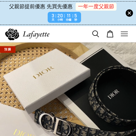
父親節提前優惠 先買先優惠
一年一度父親節
3
20
11
5
天
小時
分鐘
秒
預 購