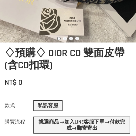
♢預購♢ DIOR CD 雙面皮帶
(含CD扣環)
NT$ 0
款式
私訊客服
購買流程
挑選商品→加入LINE客服下單→付款完
成→郵寄寄出