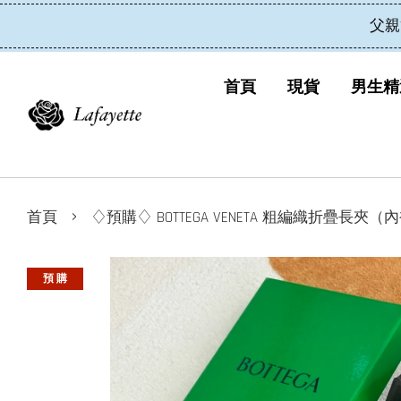
父親
首頁
現貨
男生精
›
首頁
♢預購♢ BOTTEGA VENETA 粗編織折疊長夾
預 購