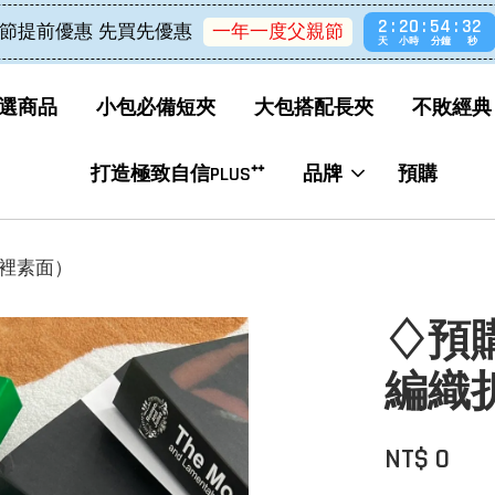
2
20
54
32
節提前優惠 先買先優惠
一年一度父親節
天
小時
分鐘
秒
選商品
小包必備短夾
大包搭配長夾
不敗經典
打造極致自信PLUS⁺⁺
品牌
預購
（內裡素面）
♢預購♢
編織
NT$ 0