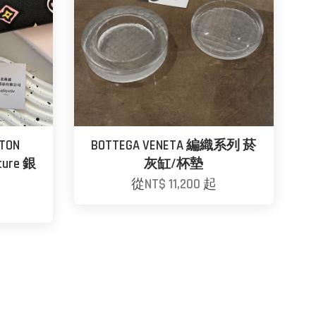
TON
BOTTEGA VENETA 編織系列 菸
ature 銀
灰缸/杯墊
從
NT$ 11,200
起