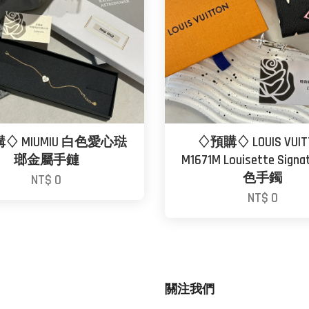
♢ MIUMIU 白色愛心琺
♢預購♢ LOUIS VUIT
瑯金屬手鏈
M1671M Louisette Sign
色手鐲
NT$ 0
NT$ 0
關注我們