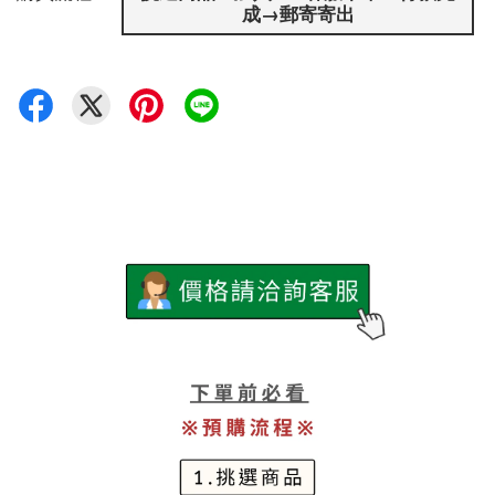
成→郵寄寄出