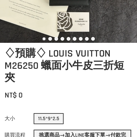
♢預購♢ LOUIS VUITTON
M26250 蠟面小牛皮三折短
夾
NT$ 0
大小
11.5*9*2.5
購買流程
挑選商品→加入LINE客服下單→付款完