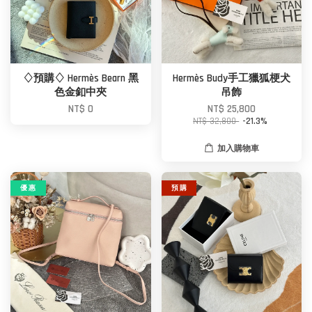
♢預購♢ Hermès Bearn 黑
Hermès Budy手工獵狐梗犬
色金釦中夾
吊飾
NT$ 0
NT$ 25,800
NT$ 32,800
-21.3%
加入購物車
優 惠
預 購