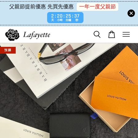
父親節提前優惠 先買先優惠
一年一度父親節
2
20
25
36
天
小時
分鐘
秒
預 購