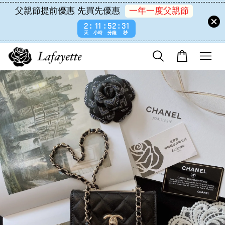
父親節提前優惠 先買先優惠
一年一度父親節
2
11
52
31
天
小時
分鐘
秒