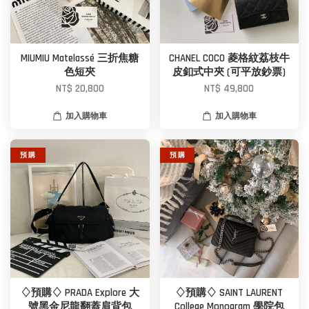
MIUMIU Matelassé 三折焦糖
CHANEL COCO 菱格紋荔枝牛
色短夾
皮釦式中夾 (可平放鈔票)
NT$ 20,800
NT$ 49,800
加入購物車
加入購物車
預 購
預 購
♢預購♢ PRADA Explore 大
♢預購♢ SAINT LAURENT
號黑金尼龍翻蓋肩背包
College Monogram 學院包