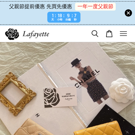
父親節提前優惠 先買先優惠
一年一度父親節
1
18
9
7
天
小時
分鐘
秒