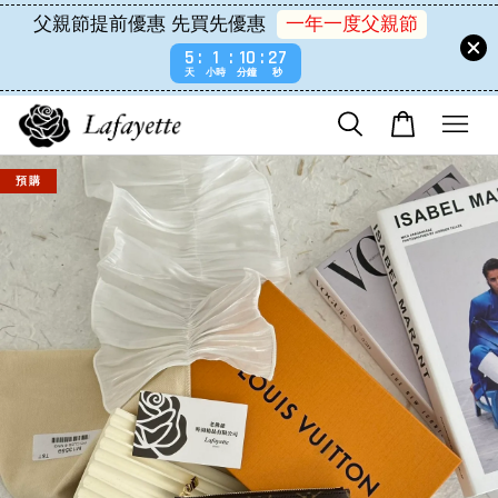
父親節提前優惠 先買先優惠
一年一度父親節
5
1
10
27
天
小時
分鐘
秒
預 購