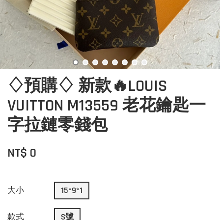
♢預購♢ 新款🔥LOUIS
VUITTON M13559 老花鑰匙一
字拉鏈零錢包
NT$ 0
大小
15*9*1
款式
S號