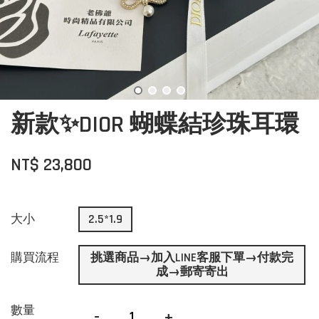
新款✨DIOR 蝴蝶結珍珠耳環
NT$ 23,800
大小
2.5*1.9
購買流程
挑選商品→加入LINE客服下單→付款完
成→郵寄寄出
數量
-
+