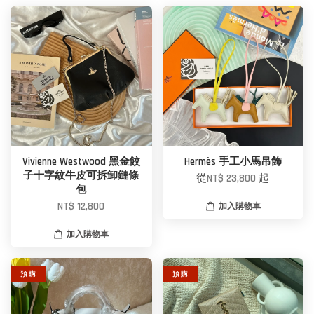
Vivienne Westwood 黑金餃
Hermès 手工小馬吊飾
子十字紋牛皮可拆卸鏈條
從
NT$ 23,800
起
包
NT$ 12,800
加入購物車
加入購物車
預 購
預 購