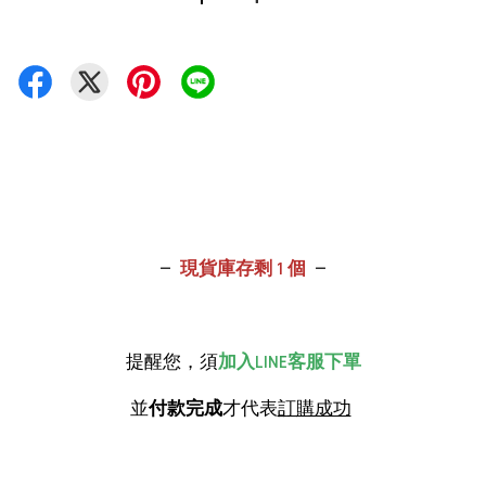
—
現貨庫存剩 1 個
—
提醒您，須
加入LINE客服下單
並
付款完成
才代表
訂購成功