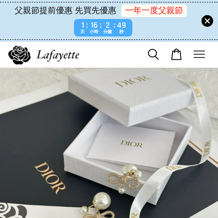
父親節提前優惠 先買先優惠
一年一度父親節
1
16
2
49
天
小時
分鐘
秒