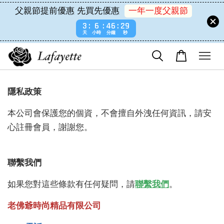
父親節提前優惠 先買先優惠
一年一度父親節
3
6
46
29
天
小時
分鐘
秒
隱私政策
本公司會保護您的個資，不會擅自外洩任何資訊，請安
心註冊會員，謝謝您。
聯繫我們
如果您對這些條款有任何疑問，請
聯繫我們
。
老佛爺時尚精品有限公司