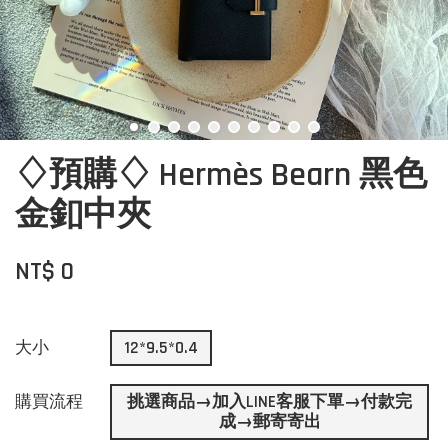
♢預購♢ Hermès Bearn 黑色
金釦中夾
NT$ 0
大小
12*9.5*0.4
購買流程
挑選商品→加入LINE客服下單→付款完
成→郵寄寄出