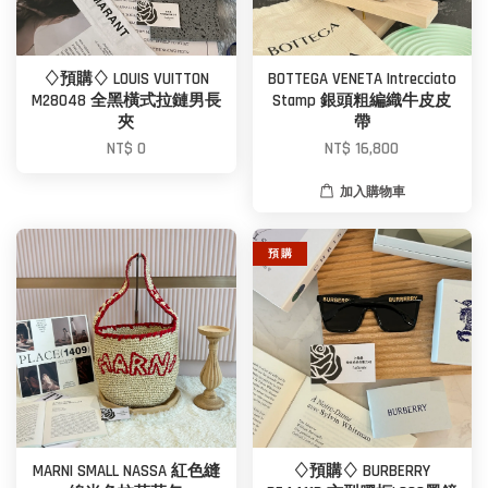
♢預購♢ LOUIS VUITTON
BOTTEGA VENETA Intrecciato
M28048 全黑橫式拉鏈男長
Stamp 銀頭粗編織牛皮皮
夾
帶
NT$ 0
NT$ 16,800
加入購物車
預 購
MARNI SMALL NASSA 紅色縫
♢預購♢ BURBERRY