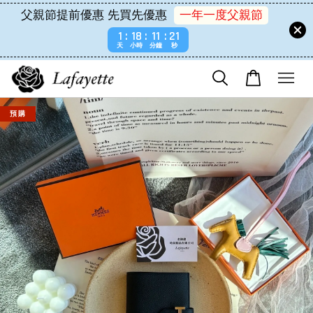
父親節提前優惠 先買先優惠
一年一度父親節
1
18
11
21
天
小時
分鐘
秒
預 購