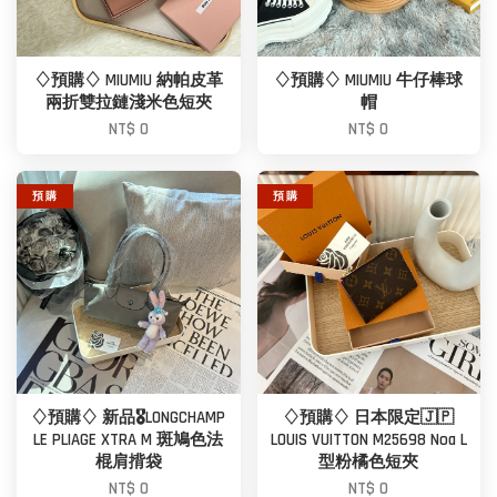
♢預購♢ MIUMIU 納帕皮革
♢預購♢ MIUMIU 牛仔棒球
兩折雙拉鏈淺米色短夾
帽
NT$ 0
NT$ 0
預 購
預 購
♢預購♢ 新品🎖️LONGCHAMP
♢預購♢ 日本限定🇯🇵
LE PLIAGE XTRA M 斑鳩色法
LOUIS VUITTON M25698 Noa L
棍肩揹袋
型粉橘色短夾
NT$ 0
NT$ 0