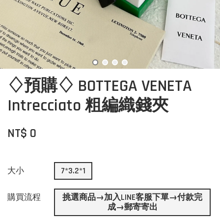
♢預購♢ BOTTEGA VENETA
Intrecciato 粗編織錢夾
NT$ 0
大小
7*3.2*1
購買流程
挑選商品→加入LINE客服下單→付款完
成→郵寄寄出