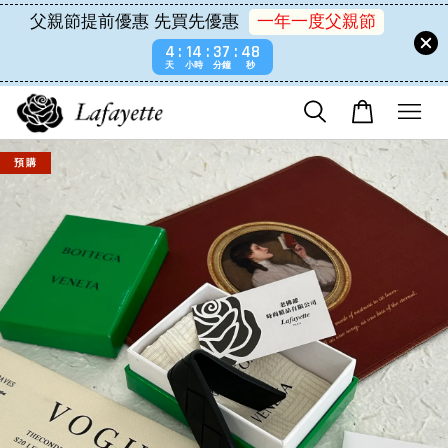
父親節提前優惠 先買先優惠
一年一度父親節
4
14
37
48
天
小時
分鐘
秒
預 購