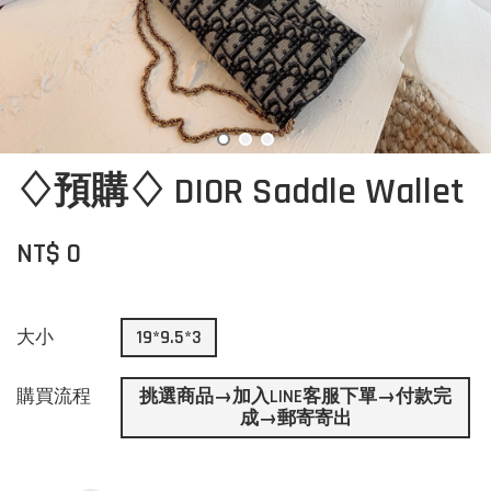
♢預購♢ DIOR Saddle Wallet
NT$ 0
大小
19*9.5*3
購買流程
挑選商品→加入LINE客服下單→付款完
成→郵寄寄出