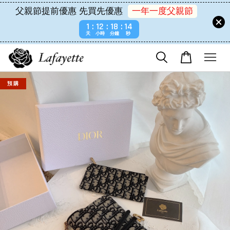
父親節提前優惠 先買先優惠
一年一度父親節
1
12
18
14
天
小時
分鐘
秒
預 購