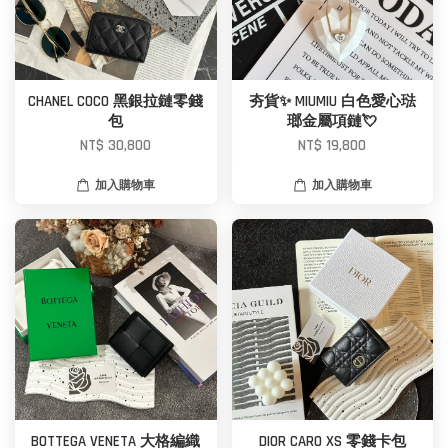
CHANEL COCO 黑銀拉鏈零錢
夯貨✨ MIUMIU 白色愛心琺
包
瑯金屬項鏈💘
NT$ 30,800
NT$ 19,800
加入購物車
加入購物車
BOTTEGA VENETA 大格編織
DIOR CARO XS 零錢卡包