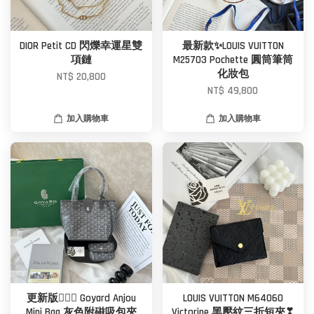
DIOR Petit CD 閃爍幸運星雙
最新款✨LOUIS VUITTON
項鏈
M25703 Pochette 圓筒筆筒
化妝包
NT$ 20,800
NT$ 49,800
加入購物車
加入購物車
更新版🙆🏼‍♀️ Goyard Anjou
LOUIS VUITTON M64060
Mini Bag 灰色附磁吸包夾
Victorine 黑壓紋三折短夾❣