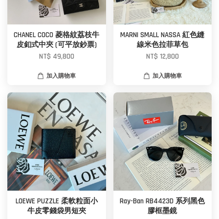
CHANEL COCO 菱格紋荔枝牛
MARNI SMALL NASSA 紅色縫
皮釦式中夾 (可平放鈔票)
線米色拉菲草包
NT$ 49,800
NT$ 12,800
加入購物車
加入購物車
LOEWE PUZZLE 柔軟粒面小
Ray-Ban RB4423D 系列黑色
牛皮零錢袋男短夾
膠框墨鏡