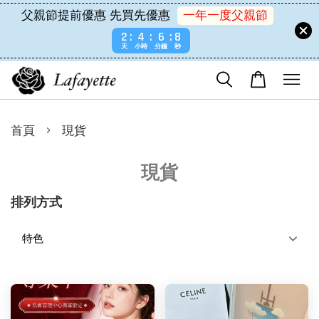
父親節提前優惠 先買先優惠
一年一度父親節
2
4
6
7
天
小時
分鐘
秒
›
首頁
現貨
現貨
排列方式